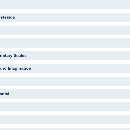
estesica
anetary Scales
and Imagination
cnici