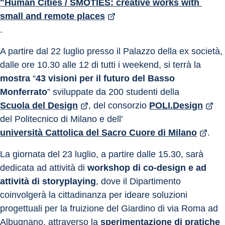
"Human Cities / SMOTIES: creative works with 
small and remote places
.
A partire dal 22 luglio presso il Palazzo della ex società, 
dalle ore 10.30 alle 12 di tutti i weekend, si terrà la 
mostra
 “
43 visioni per il futuro del Basso 
Monferrato
” sviluppate da 200 studenti della 
Scuola del Design
, del consorzio 
POLI.Design
del Politecnico di Milano e dell'
università Cattolica del Sacro Cuore di Milano
.
La giornata del 23 luglio, a partire dalle 15.30, sarà 
dedicata ad attività di 
workshop di co-design e ad 
attività di storyplaying
, dove il Dipartimento 
coinvolgerà la cittadinanza per ideare soluzioni 
progettuali per la fruizione del Giardino di via Roma ad 
Albugnano, attraverso la 
sperimentazione di pratiche 