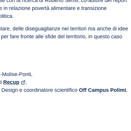
ese con la ricerca di Roberto Sensi, co-autore del report 
e in relazione povertà alimentare e transizione 
itica.
are, delle diseguaglianze nei territori ma anche di idee 
 fare fronte alle sfide del territorio, in questo caso 
-Molise-Ponti,
i 
Recup
,
 Design e coordinatore scientifico 
Off Campus Polimi
, 