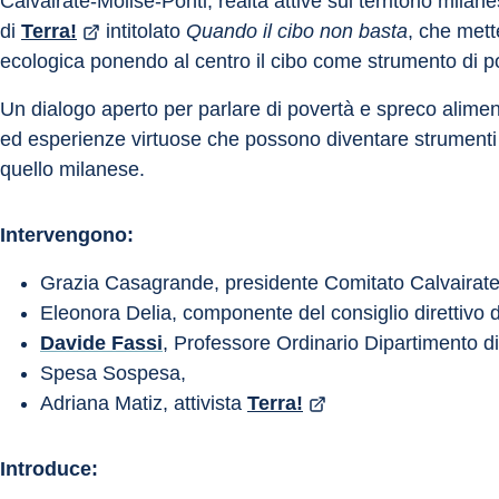
Calvairate-Molise-Ponti, realtà attive sul territorio milan
di 
Terra!
 intitolato 
Quando il cibo non basta
, che mett
ecologica ponendo al centro il cibo come strumento di pol
Un dialogo aperto per parlare di povertà e spreco aliment
ed esperienze virtuose che possono diventare strumenti per
quello milanese.
Intervengono:
Grazia Casagrande, presidente Comitato Calvairate
Eleonora Delia, componente del consiglio direttivo d
Davide Fassi
, Professore Ordinario Dipartimento di
Spesa Sospesa,
Adriana Matiz, attivista 
Terra!
Introduce: