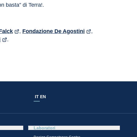
n basta” di Terra!.
Falck
, 
Fondazione De Agostini
, 
i
.
IT
EN
Laboratori