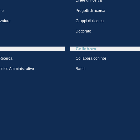
Linee di ricerca
ne
Progetti di ricerca
zzature
Gruppi di ricerca
Dottorato
Collabora
 Ricerca
Collabora con noi
cnico Amministrativo
Bandi