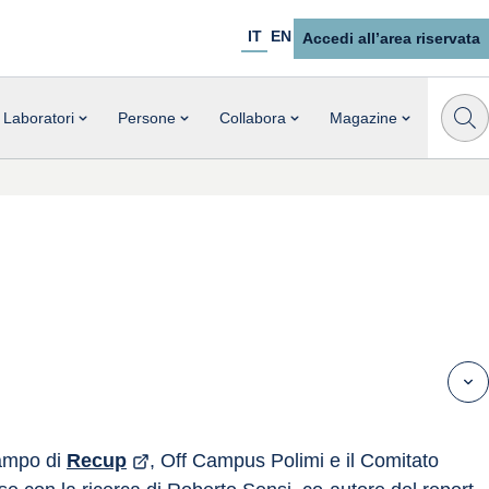
IT
EN
Accedi all’area riservata
Laboratori
Persone
Collabora
Magazine
ampo di 
Recup
, Off Campus Polimi e il Comitato 