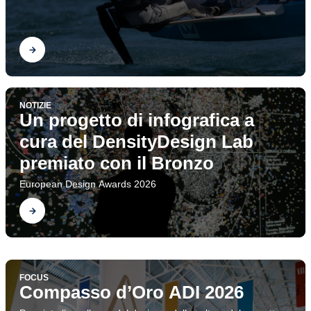
Scopri
NOTIZIE
Un progetto di infografica a
cura del DensityDesign Lab
premiato con il Bronzo
European Design Awards 2026
Scopri
FOCUS
Ecologie del progetto. Il
FOCUS
Design Research Society Conference
Compasso d’Oro ADI 2026
Scopri
Dipartimento di Design a DRS