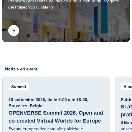
Premiata l’eccellenza del design e della cultura del progetto
2026
del Politecnico di Milano
Scopri
Notizie ed eventi
Summit
A cu
Fra
10 settembre 2026, dalle 9:00 alle 18:00,
Pubbl
Bruxelles, Belgio
Si a
OPENVERSE Summit 2026. Open and
prat
co-created Virtual Worlds for Europe
Il lib
Evento europeo dedicato alle politiche e
universit