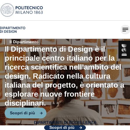
Il Dipartimento
Il Dipartimento di Design è il
principale centro italiano per la
ricerca scientifica nell’ambito del
design. Radicato nella cultura
italiana del progetto, è orientato a
esplorare nuove frontiere
disciplinari.
Scopri di più
DIPARTIMENTI DI ECCELLENZA
Design per il cambiamento
Scopri di più