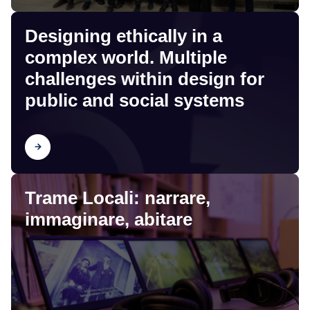
Off Campus Nolo: i mercati
Designing ethically in a
Scopri
come luogo di progettualità
complex world. Multiple
inedito.
challenges within design for
public and social systems
Scopri
Trame Locali: narrare,
immaginare, abitare