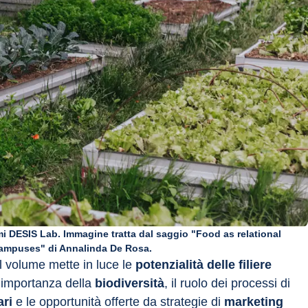
imi DESIS Lab. Immagine tratta dal saggio "Food as relational
y campuses" di Annalinda De Rosa.
il volume mette in luce le 
potenzialità delle filiere 
l’importanza della
 biodiversità
, il ruolo dei processi di 
ari
 e le opportunità offerte da strategie di 
marketing 