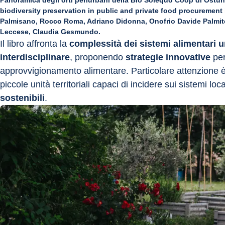
Panoramica degli orti periurbani della Bio Solequo Coop di Ostuni
biodiversity preservation in public and private food procuremen
Palmisano, Rocco Roma, Adriano Didonna, Onofrio Davide Palmites
Leccese, Claudia Gesmundo.
Il libro affronta la 
complessità dei sistemi alimentari u
interdisciplinare
, proponendo 
strategie innovative
 pe
approvvigionamento alimentare. Particolare attenzione è 
piccole unità territoriali capaci di incidere sui sistemi loca
sostenibili
.