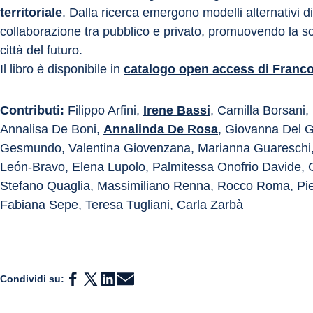
territoriale
. Dalla ricerca emergono modelli alternativi 
collaborazione tra pubblico e privato, promuovendo la sost
città del futuro.
Il libro è disponibile in 
catalogo open access di Franc
Contributi:
 Filippo Arfini, 
Irene Bassi
, Camilla Borsani
Annalisa De Boni, 
Annalinda De Rosa
, Giovanna Del G
Gesmundo, Valentina Giovenzana, Marianna Guareschi, 
León-Bravo, Elena Lupolo, Palmitessa Onofrio Davide, G
Stefano Quaglia, Massimiliano Renna, Rocco Roma, Piet
Fabiana Sepe, Teresa Tugliani, Carla Zarbà
Condividi su: