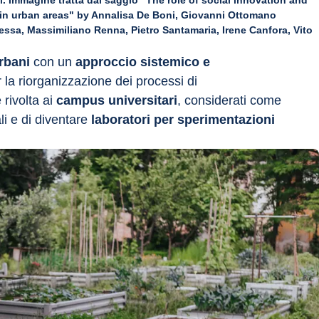
. Immagine tratta dal saggio "The role of social innovation and
t in urban areas" by Annalisa De Boni, Giovanni Ottomano
sa, Massimiliano Renna, Pietro Santamaria, Irene Canfora, Vito
rbani
 con un 
approccio sistemico e 
r la riorganizzazione dei processi di 
rivolta ai 
campus universitari
, considerati come 
li e di diventare 
laboratori per sperimentazioni 