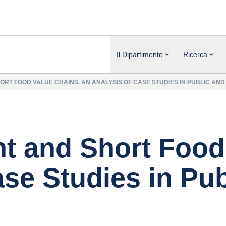
Il Dipartimento
Ricerca
T FOOD VALUE CHAINS. AN ANALYSIS OF CASE STUDIES IN PUBLIC AND
 and Short Food 
se Studies in Pub