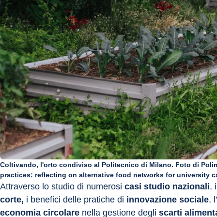
Coltivando, l'orto condiviso al Politecnico di Milano. Foto di Pol
practices: reflecting on alternative food networks for universit
Attraverso lo studio di numerosi 
casi studio nazionali
, 
corte,
 i benefici delle pratiche di 
innovazione sociale
, 
economia circolare
 nella gestione degli 
scarti aliment