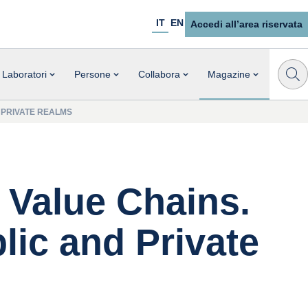
IT
EN
Accedi all’area riservata
Laboratori
Persone
Collabora
Magazine
 PRIVATE REALMS
Value Chains.
lic and Private