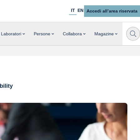
IT
EN
Accedi all’area riservata
Laboratori
Persone
Collabora
Magazine
ility