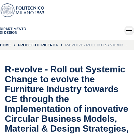
HOME
PROGETTI DI RICERCA
R-EVOLVE - ROLL OUT SYSTEMIC
CHANGE TO EVOLVE THE FURNITURE
INDUSTRY TOWARDS CE THROUGH
THE IMPLEMENTATION OF INNOVATIVE
CIRCULAR BUSINESS MODELS,
MATERIAL & DESIGN STRATEGIES,
R-evolve - Roll out Systemic
AND THE DIGITAL PRODUCT
PASSPORT.
Change to evolve the
Furniture Industry towards
CE through the
Implementation of innovative
Circular Business Models,
Material & Design Strategies,