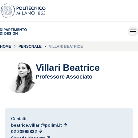
HOME
PERSONALE
VILLARI BEATRICE
Villari Beatrice
Professore Associato
Contatti
beatrice.villari@polimi.it
02 23995832