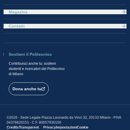
Magazine
Contatti
Sostieni il Politecnico
Contribuisci anche tu: sostieni
studenti e ricercatori del Politecnico
di Milano
Dona anche tu
©2026 - Sede Legale Piazza Leonardo da Vinci 32, 20133 Milano - P.IVA
04376620151 - C.F. 80057930150
Credits
Transparent
Privacy
Impostazioni
Cookie