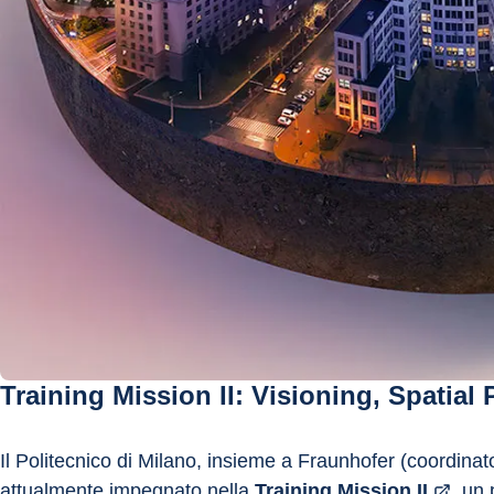
Training Mission II: Visioning, Spatia
Il Politecnico di Milano, insieme a Fraunhofer (coordinato
attualmente impegnato nella 
Training Mission II
, un