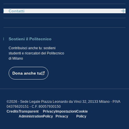
Contatti
Sostieni il Politecnico
Contribuisci anche tu: sostieni
studenti e ricercatori del Politecnico
di Milano
Dona anche tu
©2026 - Sede Legale Piazza Leonardo da Vinci 32, 20133 Milano - P.IVA
04376620151 - C.F. 80057930150
Credits
Transparent
Privacy
Impostazioni
Cookie
Administration
Policy
Privacy
Policy