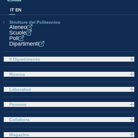
IT
EN
Strutture del Politecnico
Ateneo
Scuole
Poli
Dipartimenti
Il Dipartimento
Ricerca
Laboratori
Persone
Collabora
Magazine