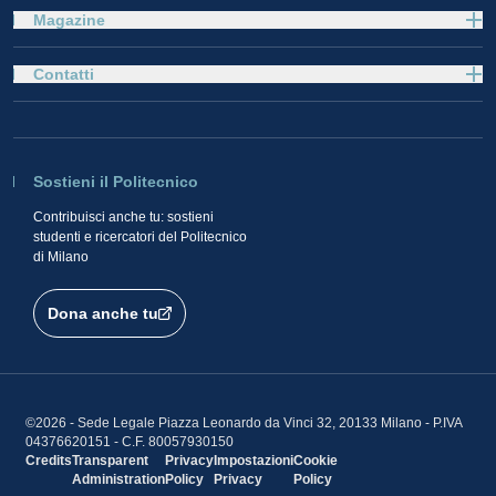
Magazine
Contatti
Sostieni il Politecnico
Contribuisci anche tu: sostieni
studenti e ricercatori del Politecnico
di Milano
Dona anche tu
©2026 - Sede Legale Piazza Leonardo da Vinci 32, 20133 Milano - P.IVA
04376620151 - C.F. 80057930150
Credits
Transparent
Privacy
Impostazioni
Cookie
Administration
Policy
Privacy
Policy