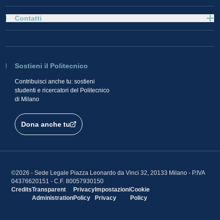
Contatti
Sostieni il Politecnico
Contribuisci anche tu: sostieni
studenti e ricercatori del Politecnico
di Milano
Dona anche tu
©2026 - Sede Legale Piazza Leonardo da Vinci 32, 20133 Milano - P.IVA
04376620151 - C.F. 80057930150
Credits
Transparent
Privacy
Impostazioni
Cookie
Administration
Policy
Privacy
Policy