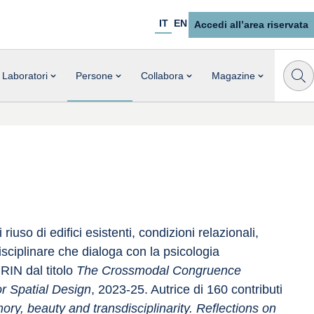
IT
EN
Accedi all’area riservata
Laboratori
Persone
Collabora
Magazine
so di edifici esistenti, condizioni relazionali, 
disciplinare che dialoga con la psicologia 
IN dal titolo 
The Crossmodal Congruence 
r Spatial Design
, 2023-25. Autrice di 160 contributi 
ry, beauty and transdisciplinarity. Reflections on 