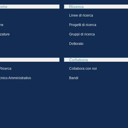
ento
Ricerca
Linee di ricerca
ne
Progetti di ricerca
zzature
Gruppi di ricerca
Dottorato
Collabora
 Ricerca
Collabora con noi
cnico Amministrativo
Bandi