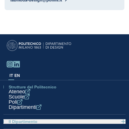
labmoda-design@polimi.it
IT
EN
Strutture del Politecnico
Ateneo
Scuole
Poli
Dipartimenti
Il Dipartimento