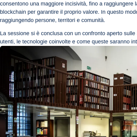
consentono una maggiore incisività, fino a raggiungere la 
blockchain per garantire il proprio valore. In questo mod
raggiungendo persone, territori e comunità.
La sessione si è conclusa con un confronto aperto sulle s
utenti, le tecnologie coinvolte e come queste saranno int