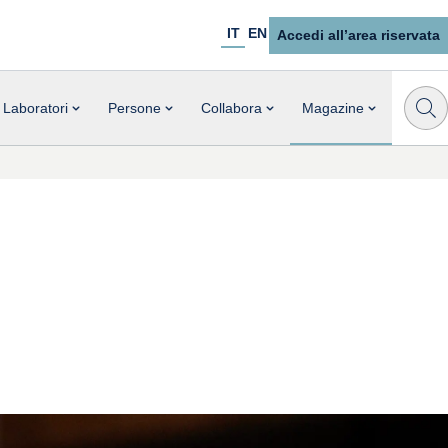
IT
EN
Accedi all’area riservata
Laboratori
Persone
Collabora
Magazine