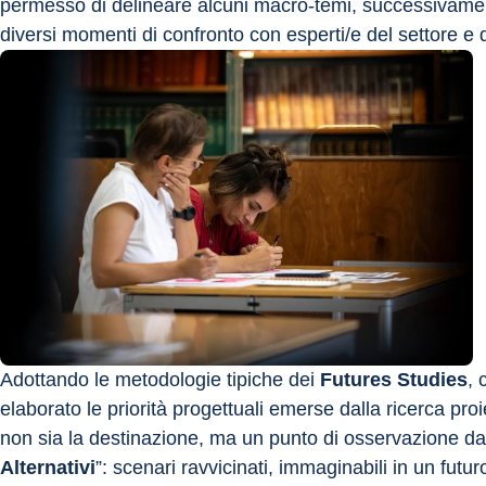
permesso di delineare alcuni macro-temi, successivamente
diversi momenti di confronto con esperti/e del settore e
Adottando le metodologie tipiche dei 
Futures Studies
, 
elaborato le priorità progettuali emerse dalla ricerca proi
non sia la destinazione, ma un punto di osservazione da 
Alternativi
”: scenari ravvicinati, immaginabili in un fut