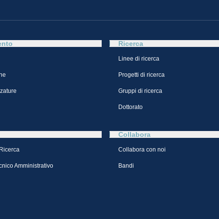
ento
Ricerca
Linee di ricerca
ne
Progetti di ricerca
zzature
Gruppi di ricerca
Dottorato
Collabora
 Ricerca
Collabora con noi
cnico Amministrativo
Bandi