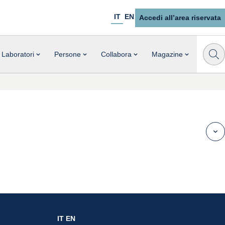
IT
EN
Accedi all’area riservata
Laboratori
Persone
Collabora
Magazine
IT
EN