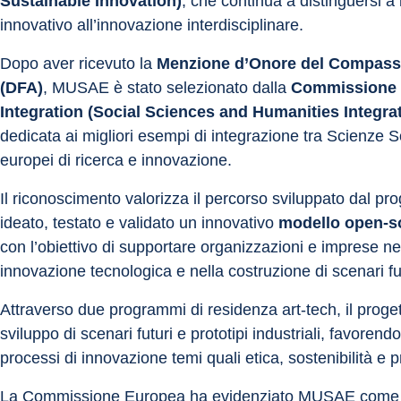
Sustainable Innovation)
, che continua a distinguersi a
innovativo all’innovazione interdisciplinare.
Dopo aver ricevuto la 
Menzione d’Onore del Compass
(DFA)
, MUSAE è stato selezionato dalla 
Commissione
Integration (Social Sciences and Humanities Integra
dedicata ai migliori esempi di integrazione tra Scienze
europei di ricerca e innovazione.
Il riconoscimento valorizza il percorso sviluppato dal pr
ideato, testato e validato un innovativo 
modello open-so
con l’obiettivo di supportare organizzazioni e imprese nel
innovazione tecnologica e nella costruzione di scenari fut
Attraverso due programmi di residenza art-tech, il proget
sviluppo di scenari futuri e prototipi industriali, favore
processi di innovazione temi quali etica, sostenibilità 
La Commissione Europea ha evidenziato MUSAE come esem