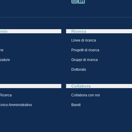
ento
Ricerca
Linee di ricerca
ne
Progetti di ricerca
zzature
Gruppi di ricerca
Dottorato
Collabora
 Ricerca
Collabora con noi
cnico Amministrativo
Bandi