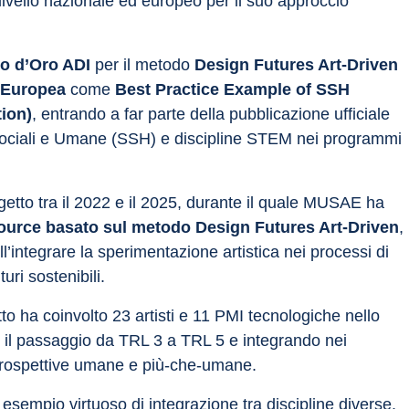
 livello nazionale ed europeo per il suo approccio 
o d’Oro ADI
 per il metodo 
Design Futures Art-Driven 
 Europea
 come 
Best Practice Example of SSH 
tion)
, entrando a far parte della pubblicazione ufficiale 
 Sociali e Umane (SSH) e discipline STEM nei programmi 
ogetto tra il 2022 e il 2025, durante il quale MUSAE ha 
urce basato sul metodo Design Futures Art-Driven
, 
l’integrare la sperimentazione artistica nei processi di 
uri sostenibili.
to ha coinvolto 23 artisti e 11 PMI tecnologiche nello 
ndo il passaggio da TRL 3 a TRL 5 e integrando nei 
e prospettive umane e più-che-umane.
pio virtuoso di integrazione tra discipline diverse. 