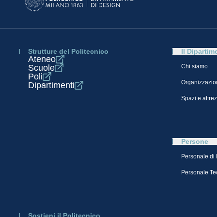
Strutture del Politecnico
Il Dipartim
Ateneo
Scuole
Chi siamo
Poli
Organizzazio
Dipartimenti
Spazi e attre
Persone
Personale di
Personale Te
Sostieni il Politecnico