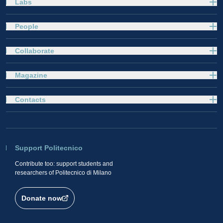
Labs
People
Collaborate
Magazine
Contacts
Support Politecnico
Contribute too: support students and
researchers of Politecnico di Milano
Donate now