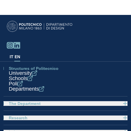
IT
EN
Structures of Politecnico
University
Schools
Poli
Departments
The Department
Research